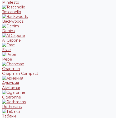
Minifesto
Toscanello
Backwoods
Denim
Al Capone
Esse
Pepe
Chapman
Chapman Compact
Армения
Akhtamar
Cigaronne
Rothmans
Табаки