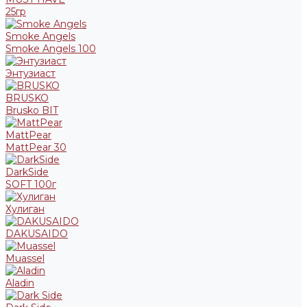
25гр
Smoke Angels
Smoke Angels 100
Энтузиаст
BRUSKO
Brusko BIT
MattPear
MattPear 30
DarkSide
SOFT 100г
Хулиган
DAKUSAIDO
Muassel
Aladin