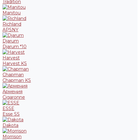
Tradition
Manitou
Richland
APSNY
Djarum
Djarum *10
Harvest
Harvest KS
Chapman
Chapman KS
Армения
Cigaronne
ESSE
Esse SS
Dakota
Morrison