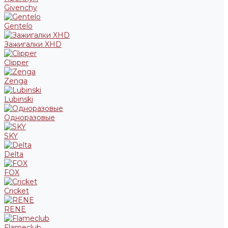
Givenchy
Gentelo
Зажигалки XHD
Clipper
Zenga
Lubinski
Одноразовые
SKY
Delta
FOX
Cricket
RENE
Flameclub