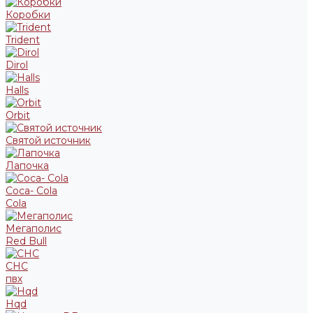
Коробки
Trident
Dirol
Halls
Orbit
Святой источник
Лапочка
Coca- Cola
Cola
Мегаполис
Red Bull
СНС
пвх
Hqd