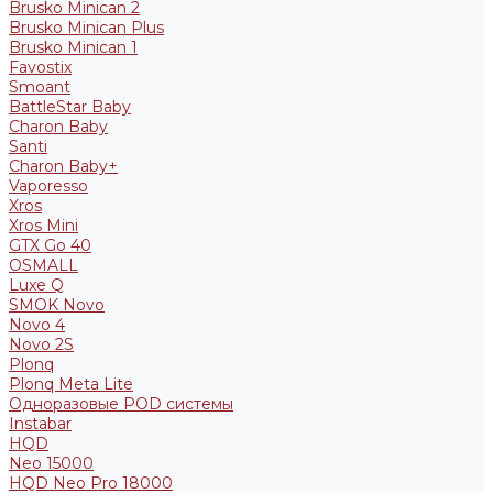
Brusko Minican 2
Brusko Minican Plus
Brusko Minican 1
Favostix
Smoant
BattleStar Baby
Charon Baby
Santi
Charon Baby+
Vaporesso
Xros
Xros Mini
GTX Go 40
OSMALL
Luxe Q
SMOK Novo
Novo 4
Novo 2S
Plonq
Plonq Meta Lite
Одноразовые POD системы
Instabar
HQD
Neo 15000
HQD Neo Pro 18000