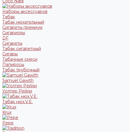
Coco Nara
Наборы аксессуаров
Табак
Табак нюхательный
Сигареты премиум
Сигариллы
DF
Сигареты
Табак сигаретный
Сигары
Табачные смеси
Папиросы
Табак трубочный
Samuel Gawith
Уолтер Рейли
Табак нюх.V.E.
Krux
Pepe