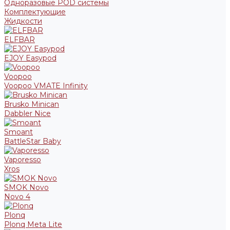
Одноразовые POD системы
Комплектующие
Жидкости
ELFBAR
EJOY Easypod
Voopoo
Voopoo VMATE Infinity
Brusko Minican
Dabbler Nice
Smoant
BattleStar Baby
Vaporesso
Xros
SMOK Novo
Novo 4
Plonq
Plonq Meta Lite