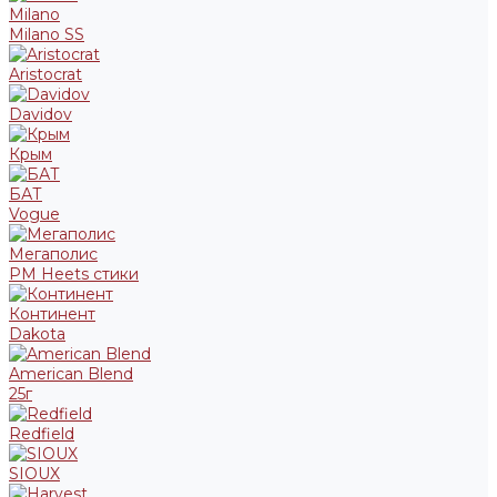
Milano
Milano SS
Aristocrat
Davidov
Крым
БАТ
Vogue
Мегаполис
PM Heets стики
Континент
Dakota
American Blend
25г
Redfield
SIOUX