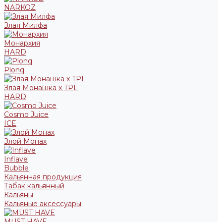
NARKOZ
Злая Милфа
Монархия
HARD
Plonq
Злая Монашка x TPL
HARD
Cosmo Juice
ICE
Злой Монах
Inflave
Bubble
Кальянная продукция
Табак кальянный
Кальяны
Кальяные аксессуары
MUST HAVE