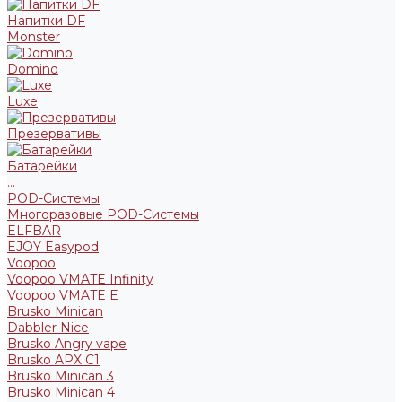
Напитки DF
Monster
Domino
Luxe
Презервативы
Батарейки
...
POD-Системы
Многоразовые POD-Системы
ELFBAR
EJOY Easypod
Voopoo
Voopoo VMATE Infinity
Voopoo VMATE E
Brusko Minican
Dabbler Nice
Brusko Angry vape
Brusko APX C1
Brusko Minican 3
Brusko Minican 4