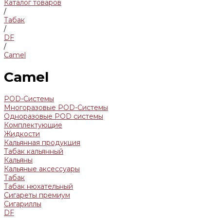
Каталог товаров
/
Табак
/
DF
/
Camel
Camel
POD-Системы
Многоразовые POD-Системы
Одноразовые POD системы
Комплектующие
Жидкости
Кальянная продукция
Табак кальянный
Кальяны
Кальяные аксессуары
Табак
Табак нюхательный
Сигареты премиум
Сигариллы
DF