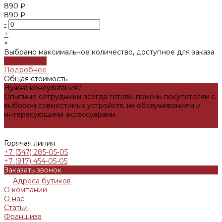
890 ₽
890 ₽
-
+
×
Выбрано максимальное количество, доступное для заказа
Подробнее
Подробнее
Общая стоимость
Нужна консультация?
Опытные сотрудники всегда готовы помочь покупателям с
выбором совместимых устройств, их обслуживанием и
интересующими аксессуарами.
Задать вопрос
Горячая линия
+7 (347) 285-05-05
+7 (917) 454-05-05
Заказать звонок
Адреса бутиков
О компании
О нас
Статьи
Франшиза