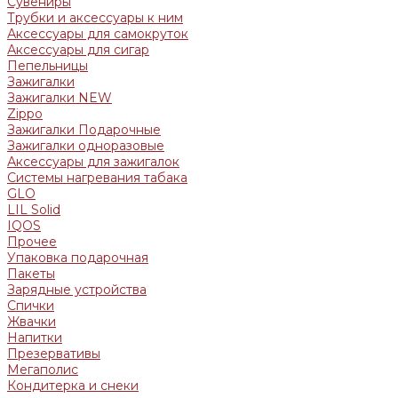
Сувениры
Трубки и аксессуары к ним
Аксессуары для самокруток
Аксессуары для сигар
Пепельницы
Зажигалки
Зажигалки NEW
Zippo
Зажигалки Подарочные
Зажигалки одноразовые
Аксессуары для зажигалок
Системы нагревания табака
GLO
LIL Solid
IQOS
Прочее
Упаковка подарочная
Пакеты
Зарядные устройства
Спички
Жвачки
Напитки
Презервативы
Мегаполис
Кондитерка и снеки