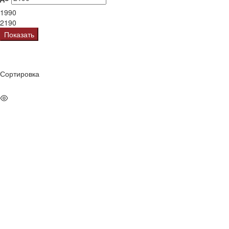
1990
2190
Показать
Сортировка