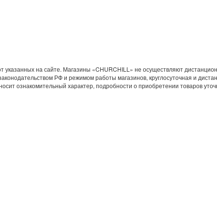
 от указанных на сайте. Магазины «CHURCHILL» не осуществляют дистанцион
законодательством РФ и режимом работы магазинов, круглосуточная и диста
 носит ознакомительный характер, подробности о приобретении товаров уто