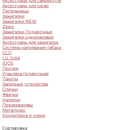
Аксессуары для самокруток
Аксессуары для сигар
Пепельницы
Зажигалки
Зажигалки NEW
Zippo
Зажигалки Подарочные
Зажигалки одноразовые
Аксессуары для зажигалок
Системы нагревания табака
GLO
LIL Solid
IQOS
Прочее
Упаковка подарочная
Пакеты
Зарядные устройства
Спички
Жвачки
Напитки
Презервативы
Мегаполис
Кондитерка и снеки
Сортировка