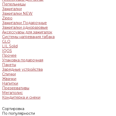
Пепельницы
Зажигалки
Зажигалки NEW
Zippo
Зажигалки Подарочные
Зажигалки одноразовые
Аксессуары для зажигалок
Системы нагревания табака
GLO
LIL Solid
IQOS
Прочее
Упаковка подарочная
Пакеты
Зарядные устройства
Спички
Жвачки
Напитки
Презервативы
Мегаполис
Кондитерка и снеки
Сортировка
По популярности