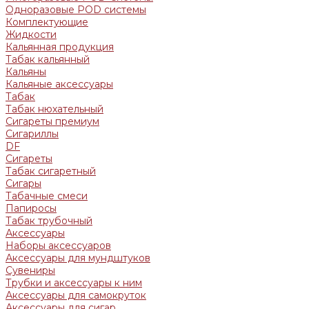
Одноразовые POD системы
Комплектующие
Жидкости
Кальянная продукция
Табак кальянный
Кальяны
Кальяные аксессуары
Табак
Табак нюхательный
Сигареты премиум
Сигариллы
DF
Сигареты
Табак сигаретный
Сигары
Табачные смеси
Папиросы
Табак трубочный
Аксессуары
Наборы аксессуаров
Аксессуары для мундштуков
Сувениры
Трубки и аксессуары к ним
Аксессуары для самокруток
Аксессуары для сигар