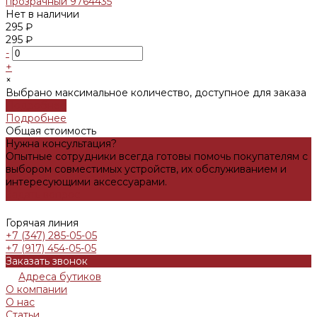
прозрачный 9764435
Нет в наличии
295 ₽
295 ₽
-
+
×
Выбрано максимальное количество, доступное для заказа
Подробнее
Подробнее
Общая стоимость
Нужна консультация?
Опытные сотрудники всегда готовы помочь покупателям с
выбором совместимых устройств, их обслуживанием и
интересующими аксессуарами.
Задать вопрос
Горячая линия
+7 (347) 285-05-05
+7 (917) 454-05-05
Заказать звонок
Адреса бутиков
О компании
О нас
Статьи