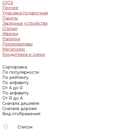
IQOS
Прочее
Упаковка подарочная
Пакеты
Зарядные устройства
Спички
Жвачки
Напитки
Презервативы
Мегаполис
Кондитерка и снеки
Сортировка
По популярности
По рейтингу
По алфавиту
От А до Я
По алфавиту
От Я до А
Сначала дешевле
Сначала дороже
Вид отображения
Список