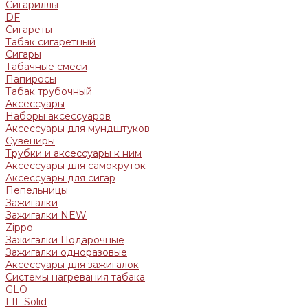
Сигариллы
DF
Сигареты
Табак сигаретный
Сигары
Табачные смеси
Папиросы
Табак трубочный
Аксессуары
Наборы аксессуаров
Аксессуары для мундштуков
Сувениры
Трубки и аксессуары к ним
Аксессуары для самокруток
Аксессуары для сигар
Пепельницы
Зажигалки
Зажигалки NEW
Zippo
Зажигалки Подарочные
Зажигалки одноразовые
Аксессуары для зажигалок
Системы нагревания табака
GLO
LIL Solid