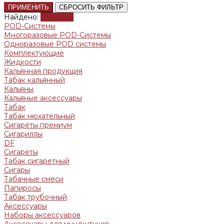
ПРИМЕНИТЬ
СБРОСИТЬ ФИЛЬТР
Найдено:
Показать
POD-Системы
Многоразовые POD-Системы
Одноразовые POD системы
Комплектующие
Жидкости
Кальянная продукция
Табак кальянный
Кальяны
Кальяные аксессуары
Табак
Табак нюхательный
Сигареты премиум
Сигариллы
DF
Сигареты
Табак сигаретный
Сигары
Табачные смеси
Папиросы
Табак трубочный
Аксессуары
Наборы аксессуаров
Аксессуары для мундштуков