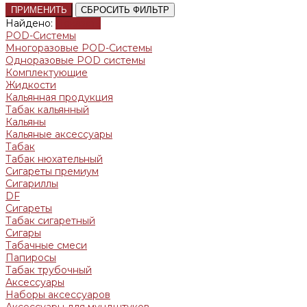
ПРИМЕНИТЬ
СБРОСИТЬ ФИЛЬТР
Найдено:
Показать
POD-Системы
Многоразовые POD-Системы
Одноразовые POD системы
Комплектующие
Жидкости
Кальянная продукция
Табак кальянный
Кальяны
Кальяные аксессуары
Табак
Табак нюхательный
Сигареты премиум
Сигариллы
DF
Сигареты
Табак сигаретный
Сигары
Табачные смеси
Папиросы
Табак трубочный
Аксессуары
Наборы аксессуаров
Аксессуары для мундштуков