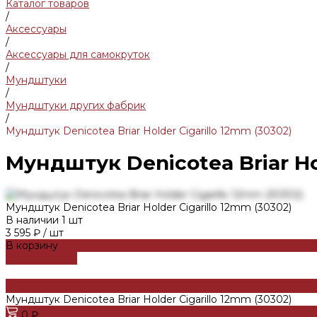
Каталог товаров
/
Аксессуары
/
Аксессуары для самокруток
/
Мундштуки
/
Мундштуки других фабрик
/
Мундштук Denicotea Briar Holder Cigarillo 12mm (30302)
Мундштук Denicotea Briar Hol
Мундштук Denicotea Briar Holder Cigarillo 12mm (30302)
В наличии
1
шт
3 595 ₽
/
шт
В корзину
ДОБАВЛЕНО
Мундштук Denicotea Briar Holder Cigarillo 12mm (30302)
0 ₽