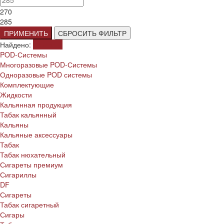
270
285
ПРИМЕНИТЬ
СБРОСИТЬ ФИЛЬТР
Найдено:
Показать
POD-Системы
Многоразовые POD-Системы
Одноразовые POD системы
Комплектующие
Жидкости
Кальянная продукция
Табак кальянный
Кальяны
Кальяные аксессуары
Табак
Табак нюхательный
Сигареты премиум
Сигариллы
DF
Сигареты
Табак сигаретный
Сигары