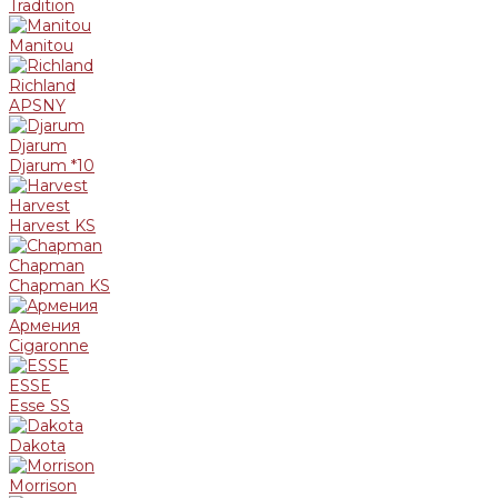
Tradition
Manitou
Richland
APSNY
Djarum
Djarum *10
Harvest
Harvest KS
Chapman
Chapman KS
Армения
Cigaronne
ESSE
Esse SS
Dakota
Morrison