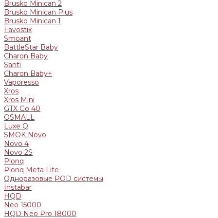
Brusko Minican 2
Brusko Minican Plus
Brusko Minican 1
Favostix
Smoant
BattleStar Baby
Charon Baby
Santi
Charon Baby+
Vaporesso
Xros
Xros Mini
GTX Go 40
OSMALL
Luxe Q
SMOK Novo
Novo 4
Novo 2S
Plonq
Plonq Meta Lite
Одноразовые POD системы
Instabar
HQD
Neo 15000
HQD Neo Pro 18000