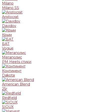
Milano
Milano SS
Aristocrat
Davidov
Крым
БАТ
Vogue
Мегаполис
PM Heets стики
Континент
Dakota
American Blend
25г
Redfield
SIOUX