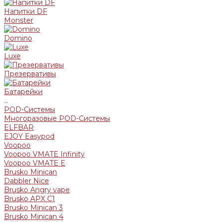
Напитки DF
Monster
Domino
Luxe
Презервативы
Батарейки
...
POD-Системы
Многоразовые POD-Системы
ELFBAR
EJOY Easypod
Voopoo
Voopoo VMATE Infinity
Voopoo VMATE E
Brusko Minican
Dabbler Nice
Brusko Angry vape
Brusko APX C1
Brusko Minican 3
Brusko Minican 4