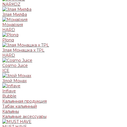
NARKOZ
Злая Милфа
Монархия
HARD
Plonq
Злая Монашка x TPL
HARD
Cosmo Juice
ICE
Злой Монах
Inflave
Bubble
Кальянная продукция
Табак кальянный
Кальяны
Кальяные аксессуары
MUST HAVE