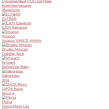
Одноразовые POD системы
Комплектующие
Жидкости
ELFBAR
EJOY Easypod
Voopoo
Voopoo VMATE Infinity
Brusko Minican
Dabbler Nice
Smoant
BattleStar Baby
Vaporesso
Xros
SMOK Novo
Novo 4
Plonq
Plonq Meta Lite