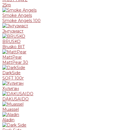
25гр
Smoke Angels
Smoke Angels 100
Энтузиаст
BRUSKO
Brusko BIT
MattPear
MattPear 30
DarkSide
SOFT 100г
Хулиган
DAKUSAIDO
Muassel
Aladin