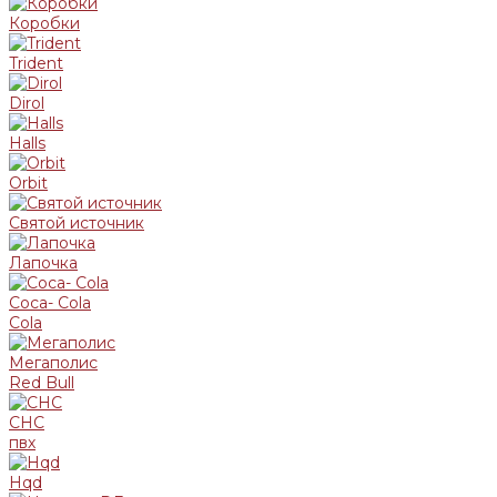
Коробки
Trident
Dirol
Halls
Orbit
Святой источник
Лапочка
Coca- Cola
Cola
Мегаполис
Red Bull
СНС
пвх
Hqd