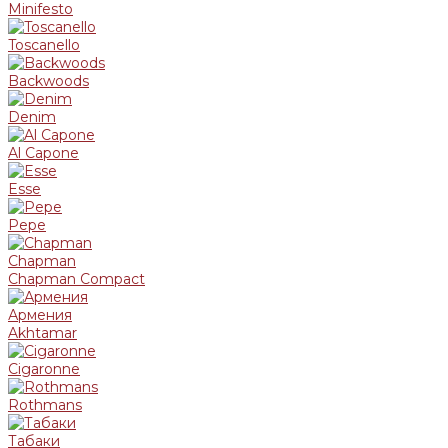
Minifesto
Toscanello
Backwoods
Denim
Al Capone
Esse
Pepe
Chapman
Chapman Compact
Армения
Akhtamar
Cigaronne
Rothmans
Табаки