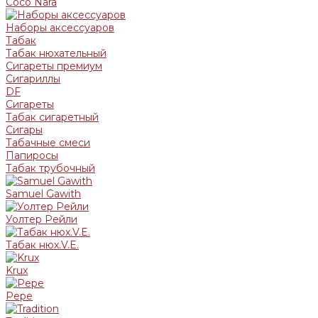
Coco Nara
Наборы аксессуаров
Табак
Табак нюхательный
Сигареты премиум
Сигариллы
DF
Сигареты
Табак сигаретный
Сигары
Табачные смеси
Папиросы
Табак трубочный
Samuel Gawith
Уолтер Рейли
Табак нюх.V.E.
Krux
Pepe