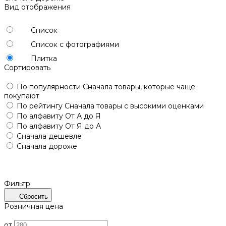
Вид отображения
Список
Список с фотографиями
Плитка
Сортировать
По популярности
Сначала товары, которые чаще
покупают
По рейтингу
Сначала товары с высокими оценками
По алфавиту
От А до Я
По алфавиту
От Я до А
Сначала дешевле
Сначала дороже
Фильтр
Сбросить
Розничная цена
от