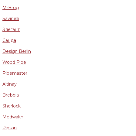
MrBrog
Savinelli
Элегант
Санда
Design Berlin
Wood Pipe
Pipemaster
Altinay
Brebbia
Sherlock
Medwakh
Pipsan