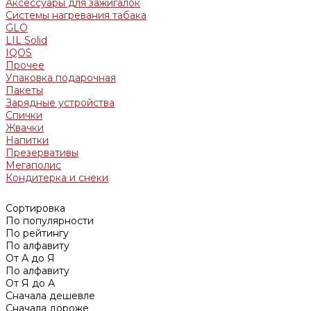
Аксессуары для зажигалок
Системы нагревания табака
GLO
LIL Solid
IQOS
Прочее
Упаковка подарочная
Пакеты
Зарядные устройства
Спички
Жвачки
Напитки
Презервативы
Мегаполис
Кондитерка и снеки
Сортировка
По популярности
По рейтингу
По алфавиту
От А до Я
По алфавиту
От Я до А
Сначала дешевле
Сначала дороже