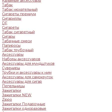
Кальяные аксессуары
Табак
Табак нюхательный
Сигареты премиум
Сигариллы
DF
Сигареты
Табак сигаретный
Сигары
Табачные смеси
Папиросы
Табак трубочный
Аксессуары
Наборы аксессуаров
Аксессуары для мундштуков
Сувениры
Трубки и аксессуары к ним
Аксессуары для самокруток
Аксессуары для сигар
Пепельницы
Зажигалки
Зажигалки NEW
Zippo
Зажигалки Подарочные
Зажигалки одноразовые