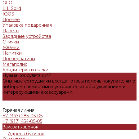
GLO
LIL Solid
IQOS
Прочее
Упаковка подарочная
Пакеты
Зарядные устройства
Спички
Жвачки
Напитки
Презервативы
Мегаполис
Кондитерка и снеки
Нужна консультация?
Опытные сотрудники всегда готовы помочь покупателям с
выбором совместимых устройств, их обслуживанием и
интересующими аксессуарами.
Задать вопрос
Горячая линия
+7 (347) 285-05-05
+7 (917) 454-05-05
Заказать звонок
Адреса бутиков