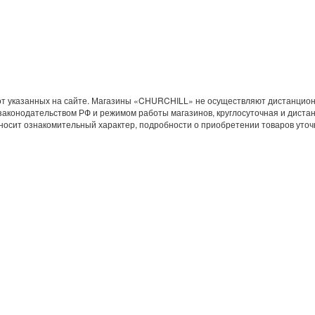
 от указанных на сайте. Магазины «CHURCHILL» не осуществляют дистанцион
законодательством РФ и режимом работы магазинов, круглосуточная и диста
 носит ознакомительный характер, подробности о приобретении товаров уто