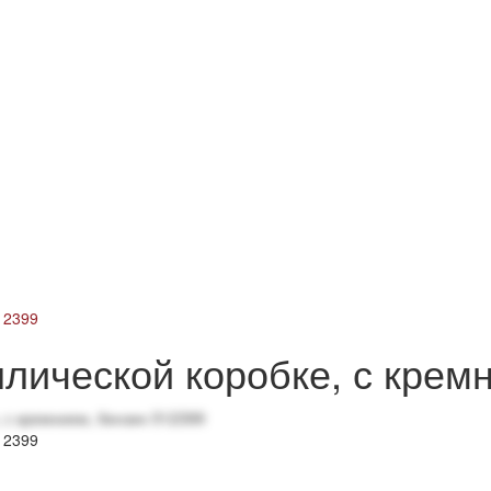
12399
ллической коробке, с крем
12399