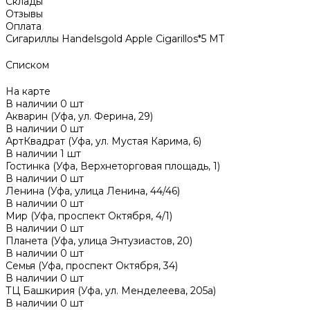
Склады
Отзывы
Оплата
Сигариллы Handelsgold Apple Cigarillos*5 MT
Списком
На карте
В наличии
0
шт
Акварин (Уфа, ул. Ферина, 29)
В наличии
0
шт
АртКвадрат (Уфа, ул. Мустая Карима, 6)
В наличии
1
шт
Гостинка (Уфа, Верхнеторговая площадь, 1)
В наличии
0
шт
Ленина (Уфа, улица Ленина, 44/46)
В наличии
0
шт
Мир (Уфа, проспект Октября, 4/1)
В наличии
0
шт
Планета (Уфа, улица Энтузиастов, 20)
В наличии
0
шт
Семья (Уфа, проспект Октября, 34)
В наличии
0
шт
ТЦ Башкирия (Уфа, ул. Менделеева, 205а)
В наличии
0
шт